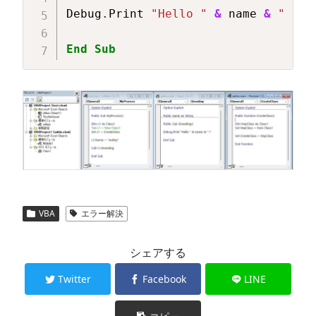
Debug
.
Print 
"Hello "
&
 name 
&
" !"
End
Sub
VBA
エラー解決
シェアする
Twitter
Facebook
LINE