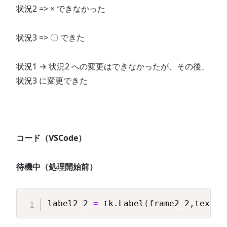
状況2 => × できなかった
状況3 => 〇 できた
状況1 → 状況2 への変更はできなかったが、その後、
状況3 に変更できた
コード（VSCode）
待機中（処理開始前）
Copy
label2_2 
=
 tk
.
Label
(
frame2_2
,
text
=
"