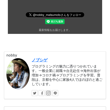
最新情報をお届けします。
nobby
ノブシゲ
プログラミングの魅力に憑りつかれていま
す。一般企業に就職→台北赴任→海外出張が
増加→コロナ禍→プログラミングを学習。普
段は、京都を中心に家族4人でほのぼのと過ご
しています。