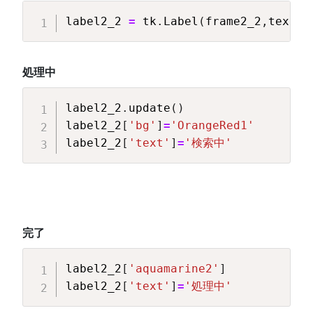
Copy
label2_2 
=
 tk
.
Label
(
frame2_2
,
text
=
"
処理中
Copy
label2_2
.
update
(
)
label2_2
[
'bg'
]
=
'OrangeRed1'
label2_2
[
'text'
]
=
'検索中'
完了
Copy
label2_2
[
'aquamarine2'
]
label2_2
[
'text'
]
=
'処理中'