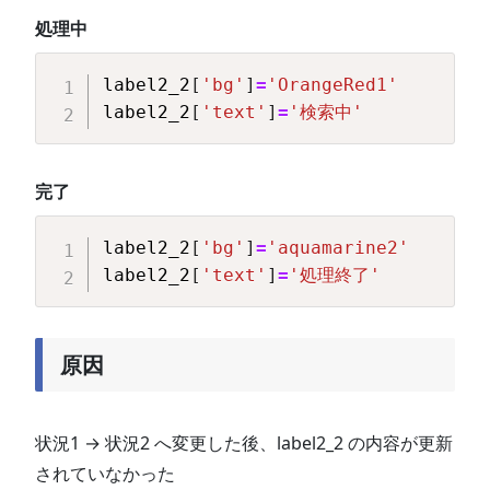
処理中
Copy
label2_2
[
'bg'
]
=
'OrangeRed1'
label2_2
[
'text'
]
=
'検索中'
完了
Copy
label2_2
[
'bg'
]
=
'aquamarine2'
label2_2
[
'text'
]
=
'処理終了'
原因
状況1 → 状況2 へ変更した後、label2_2 の内容が更新
されていなかった