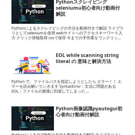
Pythonスクレイピング
seleniumu初心者向け動画付
解説
Pythonによるスクレイピングの方法を動画付きで解説 ライブラ
リとしてseleniumを使用 webサイトへのアクセスキーワード入
力 クリック情報取得 csvで保存 今までの手作業をワンクリック
で自動化 業務効率がとても向上するのでとてもおすすめです
EOL while scanning string
literal の 意味と解決方法
Python で、ファイルパスを指定しようとしたら エラー！！ エ
ラーを読み解いていきます SyntaxError：文法に問題がある
EOL：ファイルの最後に到達してしまった ...
Python画像認識pyautogui初
心者向け動画付解説
PythonによるGUI操作の方法を動画付きで解説 ライブラリとし