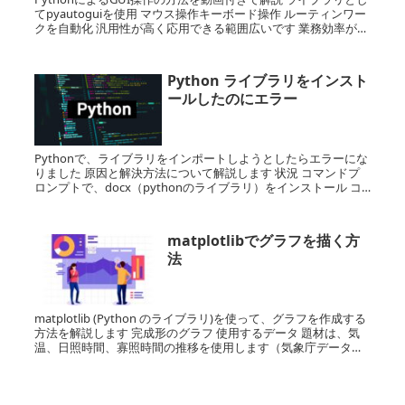
てpyautoguiを使用 マウス操作キーボード操作 ルーティンワー
クを自動化 汎用性が高く応用できる範囲広いです 業務効率がと
ても向上するのでとてもおすすめです ルーティンワークをコー
ドで見える化
Python ライブラリをインスト
ールしたのにエラー
Pythonで、ライブラリをインポートしようとしたらエラーにな
りました 原因と解決方法について解説します 状況 コマンドプ
ロンプトで、docx（pythonのライブラリ）をインストール コ
ード（コマンドプロンプト） pip...
matplotlibでグラフを描く方
法
matplotlib (Python のライブラリ)を使って、グラフを作成する
方法を解説します 完成形のグラフ 使用するデータ 題材は、気
温、日照時間、寡照時間の推移を使用します（気象庁データベ
ース引用） 名称の定義 グラフの各箇...