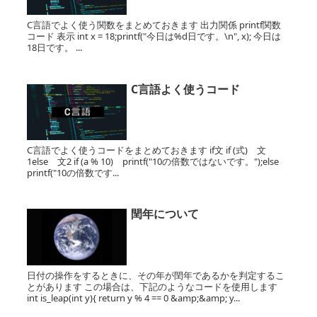
C言語でよく使う関数をまとめておきます 出力関係 printf関数
コード 表示 int x = 18;printf("今日は%d日です。\n", x); 今日は
18日です。 ...
C言語よく使うコード
C言語でよく使うコードをまとめておきます if文 if (式) 文
1else 文2 if (a % 10) printf("10の倍数ではないです。");else
printf("10の倍数です...
閏年について
日付の操作をするときに、その年が閏年であるかを判定するこ
とがあります この場合は、下記のようなコードを使用します
int is_leap(int y){ return y % 4 == 0 &amp;&amp; y...