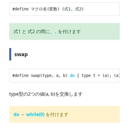
#define マクロ名(変数) (式1
,
 式2)
式1 と 式2 の間に、
を付けます
,
swap
#define swap(type, a, b) 
do
 { type t = (a); (a) = 
type型の2つの値(a, b)を交換します
do
～
while(0)
を付けます