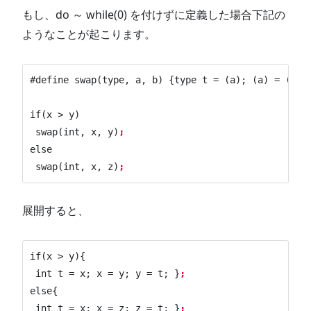
もし、do ～ while(0) を付けずに定義した場合下記の
ようなことが起こります。
#define swap(type, a, b) {type t = (a); (a) = (b); 
if(x > y) 

 swap(int, x, y)
;
else

 swap(int, x, z)
;
展開すると、
if(x > y){

 int t = x; x = y; y = t; }
;
else{

 int t = x; x = z; z = t; }
;