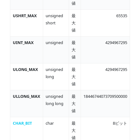
値
USHRT_MAX
unsigned
最
65535
short
大
値
UINT_MAX
unsigned
最
4294967295
大
値
ULONG_MAX
unsigned
最
4294967295
long
大
値
ULLONG_MAX
unsigned
最
18446744073709500000
long long
大
値
CHAR_BIT
char
最
8ビット
大
値