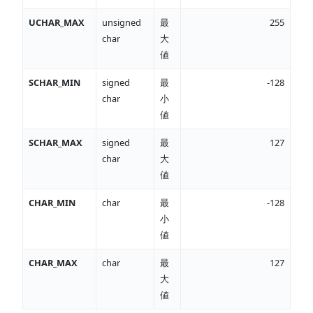
UCHAR_MAX
unsigned
最
255
char
大
値
SCHAR_MIN
signed
最
-128
char
小
値
SCHAR_MAX
signed
最
127
char
大
値
CHAR_MIN
char
最
-128
小
値
CHAR_MAX
char
最
127
大
値