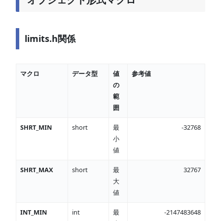
limits.h関係
マクロ
データ型
値
参考値
の
範
囲
SHRT_MIN
short
最
-32768
小
値
SHRT_MAX
short
最
32767
大
値
INT_MIN
int
最
-2147483648