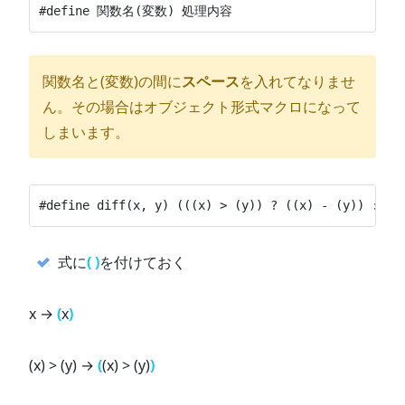
#define 関数名(変数) 処理内容
関数名と(変数)の間に
スペース
を入れてなりませ
ん。その場合はオブジェクト形式マクロになって
しまいます。
式に
( )
を付けておく
x →
(
x
)
(x) > (y) →
(
(x) > (y)
)