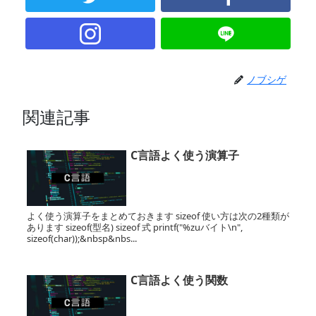
ノブシゲ
関連記事
C言語よく使う演算子
よく使う演算子をまとめておきます sizeof 使い方は次の2種類が
あります sizeof(型名) sizeof 式 printf("%zuバイト\n",
sizeof(char));&nbsp&nbs...
C言語よく使う関数